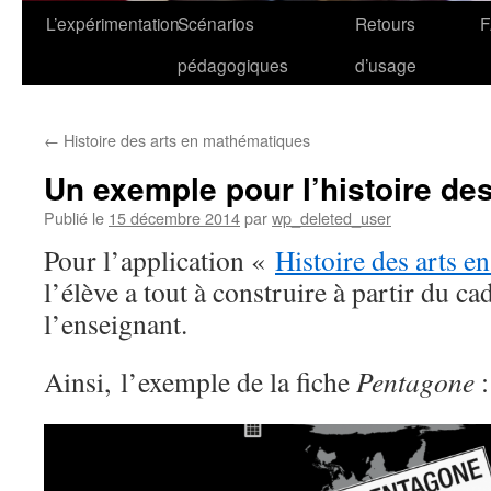
L’expérimentation
Scénarios
Retours
pédagogiques
d’usage
←
Histoire des arts en mathématiques
Un exemple pour l’histoire des
Publié le
15 décembre 2014
par
wp_deleted_user
Pour l’
application
«
Histoire des arts 
l’élève a tout à construire à partir du ca
l’enseignant.
Ainsi, l’exemple de la fiche
Pentagone
: