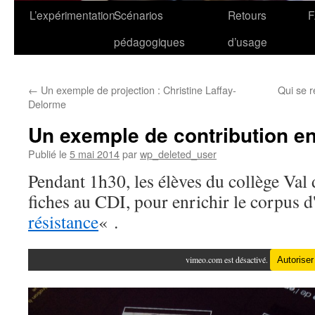
L’expérimentation
Scénarios
Retours
pédagogiques
d’usage
←
Un exemple de projection : Christine Laffay-
Qui se 
Delorme
Un exemple de contribution en
Publié le
5 mai 2014
par
wp_deleted_user
Pendant 1h30, les élèves du collège Val 
fiches au CDI, pour enrichir le corpus d
résistance
« .
vimeo.com est désactivé.
Autoriser